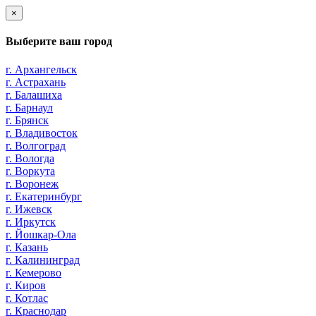
×
Выберите ваш город
г. Архангельск
г. Астрахань
г. Балашиха
г. Барнаул
г. Брянск
г. Владивосток
г. Волгоград
г. Вологда
г. Воркута
г. Воронеж
г. Екатеринбург
г. Ижевск
г. Иркутск
г. Йошкар-Ола
г. Казань
г. Калининград
г. Кемерово
г. Киров
г. Котлас
г. Краснодар