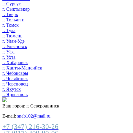
г. Сургут
г. Сыктывкар
г. Тверь
г. Тольятти
г. Томск
г. Тула
г. Тюмень
г. Улан-Удэ
г. Ульяновск
г. Уфа
г. Ухта
г. Хабаровск
г. Ханты-Мансийск
г. Чебоксары
г. Челябинск
г. Череповец
г. Якутск
г. Ярославль
Ваш город:
г. Северодвинск
E-mail:
snab102@mail.ru
+7 (347) 216-30-26