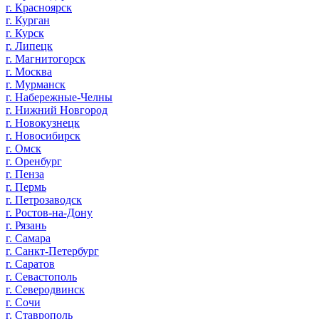
г. Красноярск
г. Курган
г. Курск
г. Липецк
г. Магнитогорск
г. Москва
г. Мурманск
г. Набережные-Челны
г. Нижний Новгород
г. Новокузнецк
г. Новосибирск
г. Омск
г. Оренбург
г. Пенза
г. Пермь
г. Петрозаводск
г. Ростов-на-Дону
г. Рязань
г. Самара
г. Санкт-Петербург
г. Саратов
г. Севастополь
г. Северодвинск
г. Сочи
г. Ставрополь